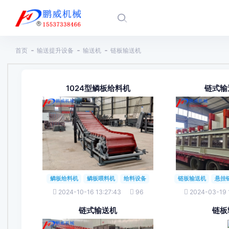
首页
输送提升设备
输送机
链板输送机
1024型鳞板给料机
链式输
鳞板给料机
鳞板喂料机
给料设备
链板输送机
悬挂
2024-10-16 13:27:43
96
2024-03-19 
链式输送机
链板