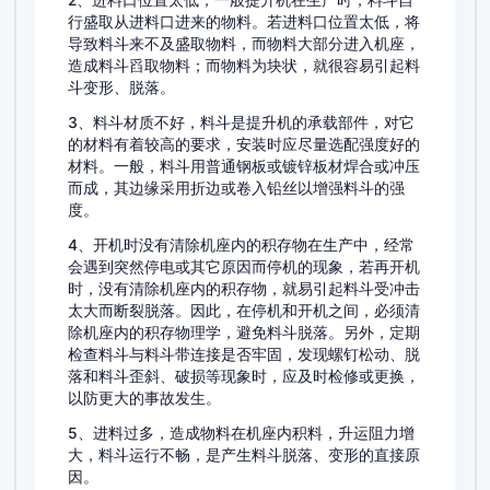
2、进料口位置太低，一般提升机在生产时，料斗自
行盛取从进料口进来的物料。若进料口位置太低，将
导致料斗来不及盛取物料，而物料大部分进入机座，
造成料斗舀取物料；而物料为块状，就很容易引起料
斗变形、脱落。
3、料斗材质不好，料斗是提升机的承载部件，对它
的材料有着较高的要求，安装时应尽量选配强度好的
材料。一般，料斗用普通钢板或镀锌板材焊合或冲压
而成，其边缘采用折边或卷入铅丝以增强料斗的强
度。
4、开机时没有清除机座内的积存物在生产中，经常
会遇到突然停电或其它原因而停机的现象，若再开机
时，没有清除机座内的积存物，就易引起料斗受冲击
太大而断裂脱落。因此，在停机和开机之间，必须清
除机座内的积存物理学，避免料斗脱落。另外，定期
检查料斗与料斗带连接是否牢固，发现螺钉松动、脱
落和料斗歪斜、破损等现象时，应及时检修或更换，
以防更大的事故发生。
5、进料过多，造成物料在机座内积料，升运阻力增
大，料斗运行不畅，是产生料斗脱落、变形的直接原
因。