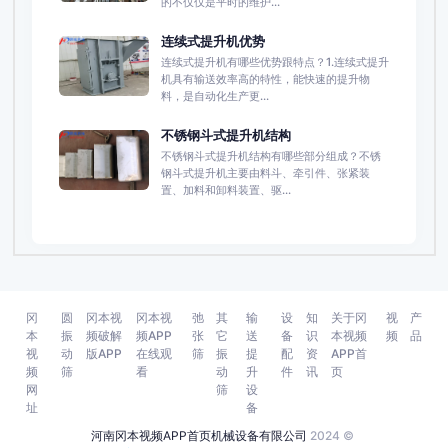
的不仅仅是平时的维护...
连续式提升机优势
连续式提升机有哪些优势跟特点？1.连续式提升
机具有输送效率高的特性，能快速的提升物
料，是自动化生产更...
不锈钢斗式提升机结构
不锈钢斗式提升机结构有哪些部分组成？不锈
钢斗式提升机主要由料斗、牵引件、张紧装
置、加料和卸料装置、驱...
冈
圆
冈本视
冈本视
弛
其
输
设
知
关于冈
视
产
本
振
频破解
频APP
张
它
送
备
识
本视频
频
品
视
动
版APP
在线观
筛
振
提
配
资
APP首
频
筛
看
动
升
件
讯
页
网
筛
设
址
备
河南冈本视频APP首页机械设备有限公司
2024 ©