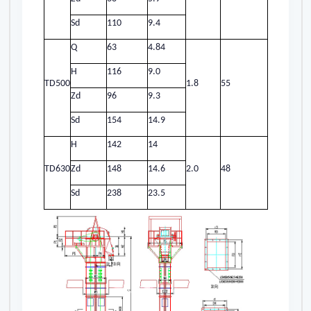
Sd
110
9.4
Q
63
4.84
H
116
9.0
TD500
1.8
55
Zd
96
9.3
Sd
154
14.9
H
142
14
TD630
Zd
148
14.6
2.0
48
Sd
238
23.5