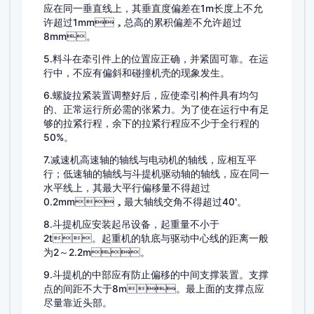
应在同一垂直线上，其垂直度偏差在1m长度上不允
许超过1mm，总高的累积偏差不允许超过
8mm。
5.料斗在牵引件上的位置应正确，并紧固可靠。在运
行中，不应有偏斜和碰撞机壳的现象发生。
6.螺旋拉紧装置调整好后，应使牵引构件具有均匀
的、正常运行所必需的张紧力。为了使在运行中有足
够的拉紧行程，余下的拉紧行程应不少于全行程的
50%。
7.减速机高速轴的轴线与电动机的轴线，应相互平
行；低速轴的轴线与斗提机驱动轴的轴线，应在同一
水平线上，其最大平行偏移量不得超过
0.2mm，最大轴线交角不得超过40‵。
8.斗提机应安装起吊设备，起重量不小于
2t。起重机的轨底与驱动中心线的距离一般
为2～2.2m。
9.斗提机的中部应有防止偏移的中间支撑装置。支撑
点的间距不大于8m。最上面的支撑点应
尽量靠近头部。