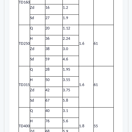
TD160
Zd
16
1.2
Sd
27
1.9
Q
20
1.12
H
36
2.24
TD250
1.6
61
Zd
38
3.0
Sd
59
4.6
Q
28
1.95
H
50
3.55
TD315
1.6
61
Zd
42
3.75
Sd
67
5.8
Q
40
3.1
H
76
5.6
TD400
1.8
55
Zd
68
5.9