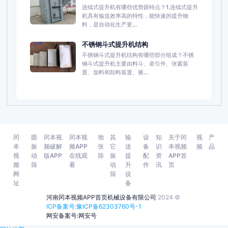
连续式提升机有哪些优势跟特点？1.连续式提升
机具有输送效率高的特性，能快速的提升物
料，是自动化生产更...
不锈钢斗式提升机结构
不锈钢斗式提升机结构有哪些部分组成？不锈
钢斗式提升机主要由料斗、牵引件、张紧装
置、加料和卸料装置、驱...
冈
圆
冈本视
冈本视
弛
其
输
设
知
关于冈
视
产
本
振
频破解
频APP
张
它
送
备
识
本视频
频
品
视
动
版APP
在线观
筛
振
提
配
资
APP首
频
筛
看
动
升
件
讯
页
网
筛
设
址
备
河南冈本视频APP首页机械设备有限公司
2024 ©
ICP备案号:豫ICP备62303760号-1
网安备案号:网安号