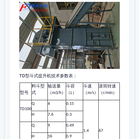
TD型斗式提升机技术参数表：
料斗型
输送量
斗容
斗速
滚筒转速
型号
式
（
）
（
）
（
）
（
）
m3/h
L
m/s
r/min
Q
4
0.15
TD100
H
7.6
0.3
Q
9
0.49
1.4
67
H
16
0.9